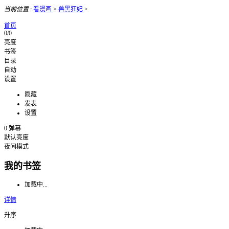
当前位置
:
看漫画
>
兽黑狂妃
>
首页
0/0
亮度
书签
目录
自动
设置
隐藏
发表
设置
0
弹幕
默认亮度
夜间模式
我的书签
加载中...
详情
升序