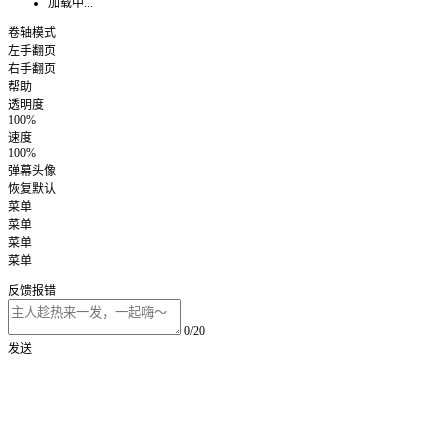
加载中...
卷轴模式
左手翻页
右手翻页
帮助
透明度
100%
速度
100%
弹幕头像
恢复默认
菜单
菜单
菜单
菜单
反馈报错
0/20
发送