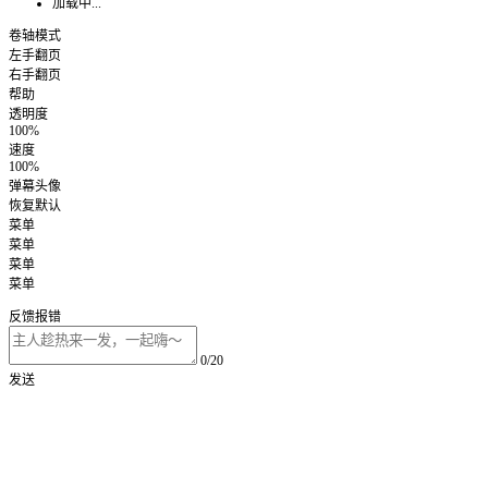
加载中...
卷轴模式
左手翻页
右手翻页
帮助
透明度
100%
速度
100%
弹幕头像
恢复默认
菜单
菜单
菜单
菜单
反馈报错
0/20
发送