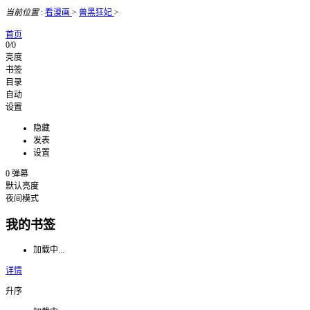
当前位置
:
看漫画
>
兽黑狂妃
>
首页
0/0
亮度
书签
目录
自动
设置
隐藏
发表
设置
0
弹幕
默认亮度
夜间模式
我的书签
加载中...
详情
升序