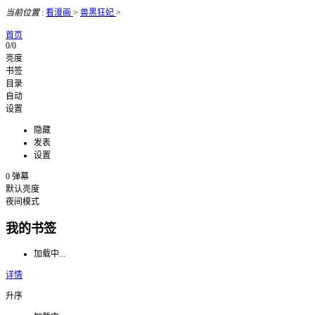
当前位置
:
看漫画
>
兽黑狂妃
>
首页
0/0
亮度
书签
目录
自动
设置
隐藏
发表
设置
0
弹幕
默认亮度
夜间模式
我的书签
加载中...
详情
升序