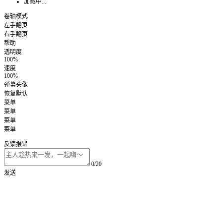
加载中...
卷轴模式
左手翻页
右手翻页
帮助
透明度
100%
速度
100%
弹幕头像
恢复默认
菜单
菜单
菜单
菜单
反馈报错
0/20
发送