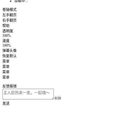
加载中...
卷轴模式
左手翻页
右手翻页
帮助
透明度
100%
速度
100%
弹幕头像
恢复默认
菜单
菜单
菜单
菜单
反馈报错
0/20
发送