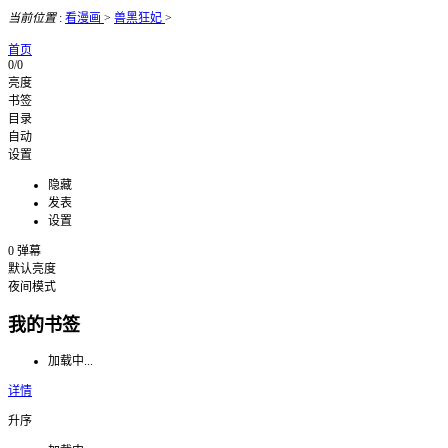
当前位置
:
看漫画
>
兽黑狂妃
>
首页
0/0
亮度
书签
目录
自动
设置
隐藏
发表
设置
0
弹幕
默认亮度
夜间模式
我的书签
加载中...
详情
升序