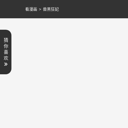
看漫画
>
兽黑狂妃
猜
你
喜
欢