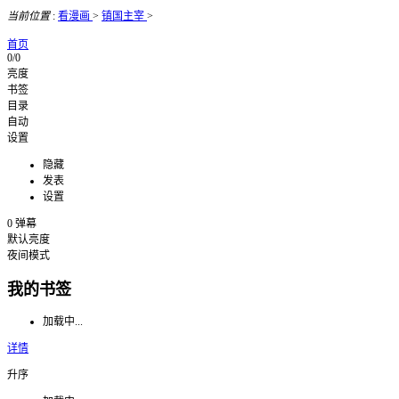
当前位置
:
看漫画
>
镇国主宰
>
首页
0/0
亮度
书签
目录
自动
设置
隐藏
发表
设置
0
弹幕
默认亮度
夜间模式
我的书签
加载中...
详情
升序