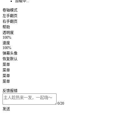
加载中...
卷轴模式
左手翻页
右手翻页
帮助
透明度
100%
速度
100%
弹幕头像
恢复默认
菜单
菜单
菜单
菜单
反馈报错
0/20
发送