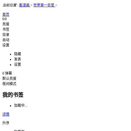
当前位置
:
看漫画
>
世界第一巨星
>
首页
0/0
亮度
书签
目录
自动
设置
隐藏
发表
设置
0
弹幕
默认亮度
夜间模式
我的书签
加载中...
详情
升序