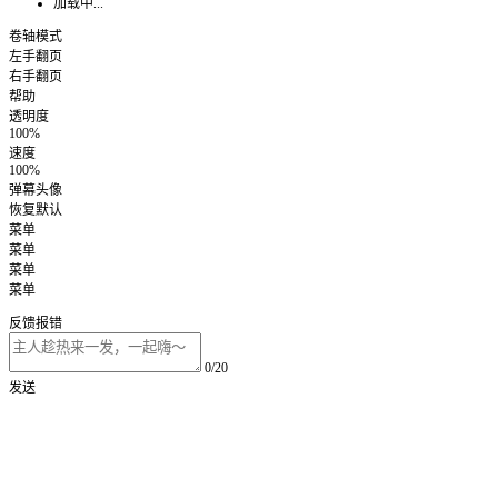
加载中...
卷轴模式
左手翻页
右手翻页
帮助
透明度
100%
速度
100%
弹幕头像
恢复默认
菜单
菜单
菜单
菜单
反馈报错
0/20
发送