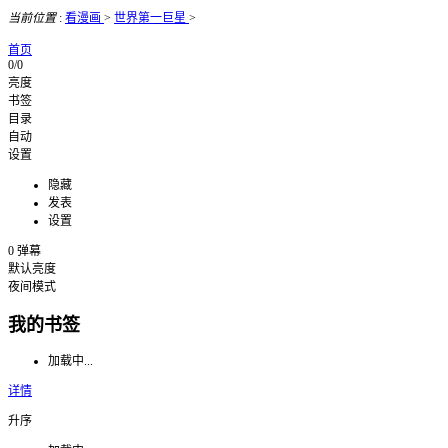
当前位置
:
看漫画
>
世界第一巨星
>
首页
0/0
亮度
书签
目录
自动
设置
隐藏
发表
设置
0
弹幕
默认亮度
夜间模式
我的书签
加载中...
详情
升序