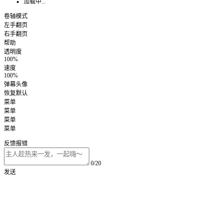
加载中...
卷轴模式
左手翻页
右手翻页
帮助
透明度
100%
速度
100%
弹幕头像
恢复默认
菜单
菜单
菜单
菜单
反馈报错
0/20
发送