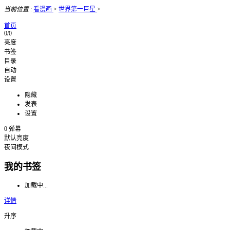
当前位置
:
看漫画
>
世界第一巨星
>
首页
0/0
亮度
书签
目录
自动
设置
隐藏
发表
设置
0
弹幕
默认亮度
夜间模式
我的书签
加载中...
详情
升序