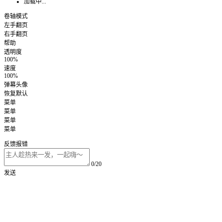
加载中...
卷轴模式
左手翻页
右手翻页
帮助
透明度
100%
速度
100%
弹幕头像
恢复默认
菜单
菜单
菜单
菜单
反馈报错
0/20
发送