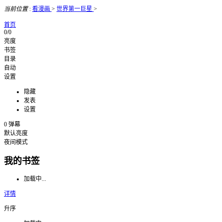
当前位置
:
看漫画
>
世界第一巨星
>
首页
0/0
亮度
书签
目录
自动
设置
隐藏
发表
设置
0
弹幕
默认亮度
夜间模式
我的书签
加载中...
详情
升序