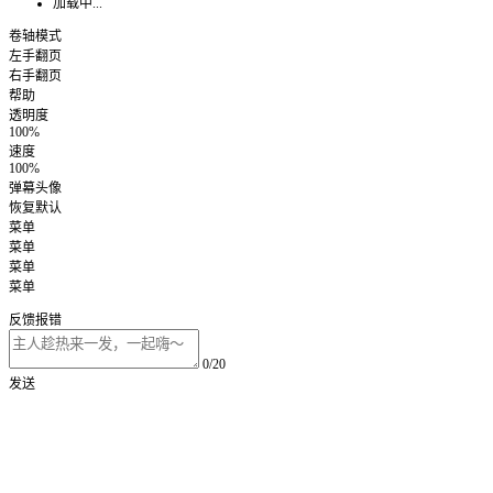
加载中...
卷轴模式
左手翻页
右手翻页
帮助
透明度
100%
速度
100%
弹幕头像
恢复默认
菜单
菜单
菜单
菜单
反馈报错
0/20
发送