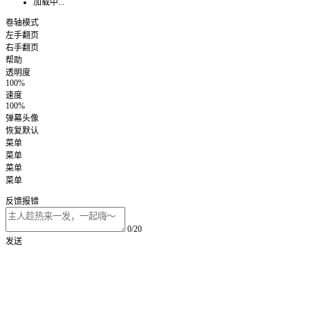
加载中...
卷轴模式
左手翻页
右手翻页
帮助
透明度
100%
速度
100%
弹幕头像
恢复默认
菜单
菜单
菜单
菜单
反馈报错
0/20
发送