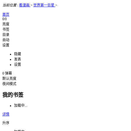
当前位置
:
看漫画
>
世界第一巨星
>
首页
0/0
亮度
书签
目录
自动
设置
隐藏
发表
设置
0
弹幕
默认亮度
夜间模式
我的书签
加载中...
详情
升序