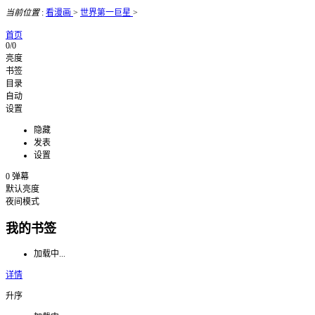
当前位置
:
看漫画
>
世界第一巨星
>
首页
0/0
亮度
书签
目录
自动
设置
隐藏
发表
设置
0
弹幕
默认亮度
夜间模式
我的书签
加载中...
详情
升序