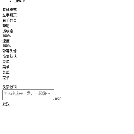
加载中...
卷轴模式
左手翻页
右手翻页
帮助
透明度
100%
速度
100%
弹幕头像
恢复默认
菜单
菜单
菜单
菜单
反馈报错
0/20
发送