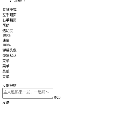
加载中...
卷轴模式
左手翻页
右手翻页
帮助
透明度
100%
速度
100%
弹幕头像
恢复默认
菜单
菜单
菜单
菜单
反馈报错
0/20
发送