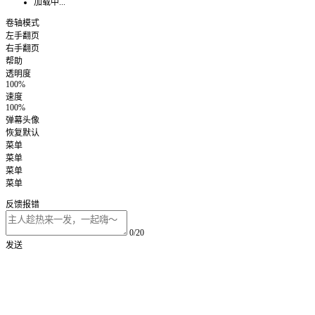
加载中...
卷轴模式
左手翻页
右手翻页
帮助
透明度
100%
速度
100%
弹幕头像
恢复默认
菜单
菜单
菜单
菜单
反馈报错
0/20
发送