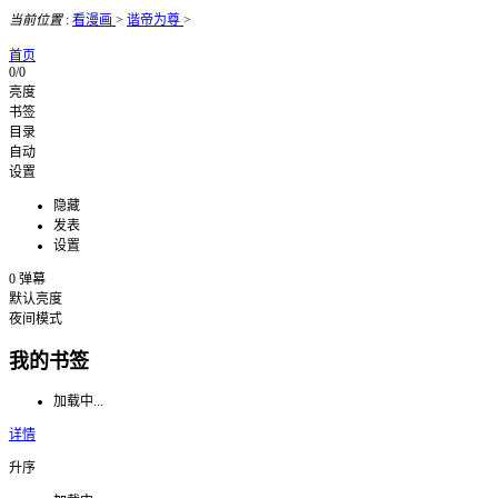
当前位置
:
看漫画
>
谐帝为尊
>
首页
0/0
亮度
书签
目录
自动
设置
隐藏
发表
设置
0
弹幕
默认亮度
夜间模式
我的书签
加载中...
详情
升序