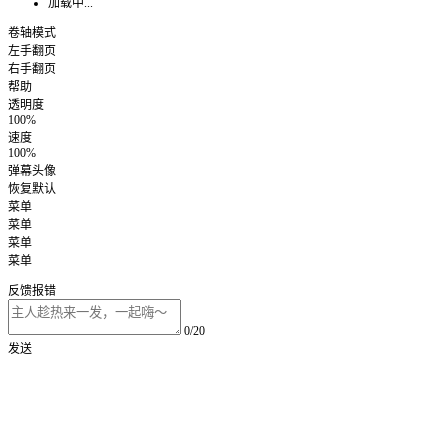
加载中...
卷轴模式
左手翻页
右手翻页
帮助
透明度
100%
速度
100%
弹幕头像
恢复默认
菜单
菜单
菜单
菜单
反馈报错
0/20
发送