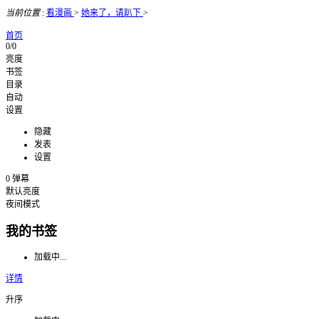
当前位置
:
看漫画
>
她来了，请趴下
>
首页
0/0
亮度
书签
目录
自动
设置
隐藏
发表
设置
0
弹幕
默认亮度
夜间模式
我的书签
加载中...
详情
升序