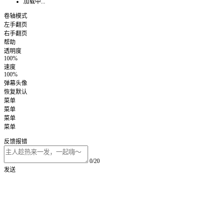
加载中...
卷轴模式
左手翻页
右手翻页
帮助
透明度
100%
速度
100%
弹幕头像
恢复默认
菜单
菜单
菜单
菜单
反馈报错
0/20
发送