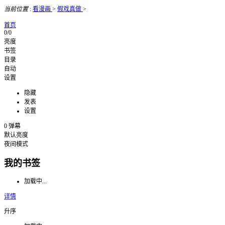
当前位置
:
看漫画
>
假戏真做
>
首页
0/0
亮度
书签
目录
自动
设置
隐藏
发表
设置
0
弹幕
默认亮度
夜间模式
我的书签
加载中...
详情
升序