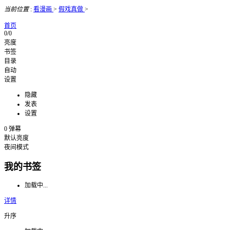
当前位置
:
看漫画
>
假戏真做
>
首页
0/0
亮度
书签
目录
自动
设置
隐藏
发表
设置
0
弹幕
默认亮度
夜间模式
我的书签
加载中...
详情
升序