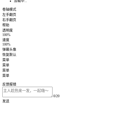
加载中...
卷轴模式
左手翻页
右手翻页
帮助
透明度
100%
速度
100%
弹幕头像
恢复默认
菜单
菜单
菜单
菜单
反馈报错
0/20
发送