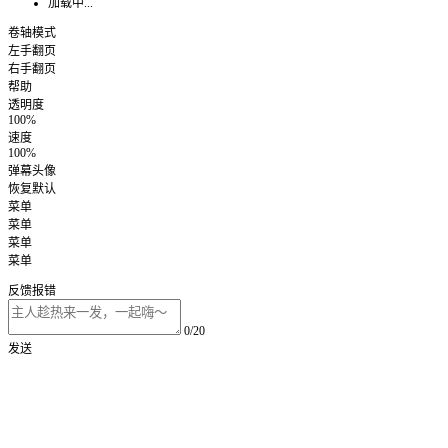
加载中...
卷轴模式
左手翻页
右手翻页
帮助
透明度
100%
速度
100%
弹幕头像
恢复默认
菜单
菜单
菜单
菜单
反馈报错
0/20
发送