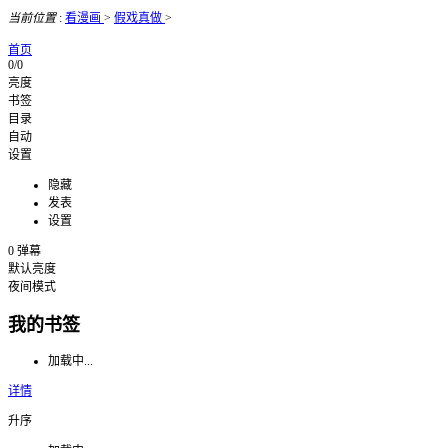
当前位置
:
看漫画
>
假戏真做
>
首页
0/0
亮度
书签
目录
自动
设置
隐藏
发表
设置
0
弹幕
默认亮度
夜间模式
我的书签
加载中...
详情
升序