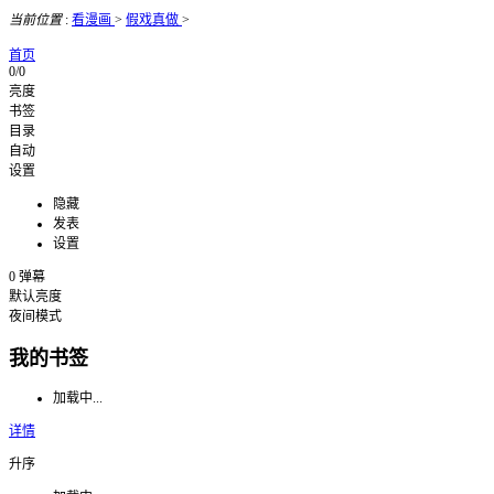
当前位置
:
看漫画
>
假戏真做
>
首页
0/0
亮度
书签
目录
自动
设置
隐藏
发表
设置
0
弹幕
默认亮度
夜间模式
我的书签
加载中...
详情
升序