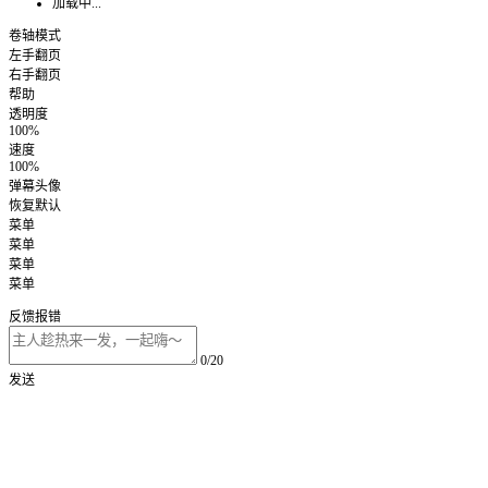
加载中...
卷轴模式
左手翻页
右手翻页
帮助
透明度
100%
速度
100%
弹幕头像
恢复默认
菜单
菜单
菜单
菜单
反馈报错
0/20
发送