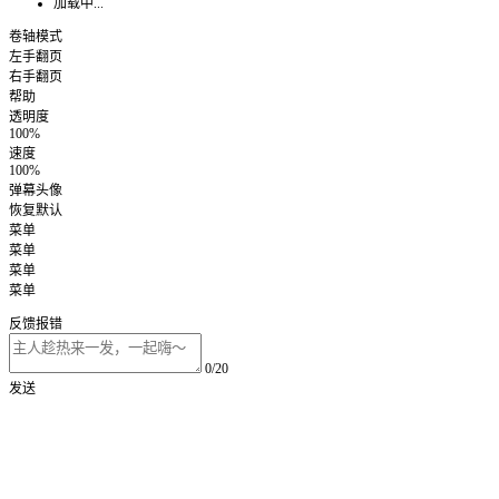
加载中...
卷轴模式
左手翻页
右手翻页
帮助
透明度
100%
速度
100%
弹幕头像
恢复默认
菜单
菜单
菜单
菜单
反馈报错
0/20
发送