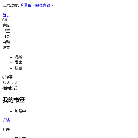
当前位置
:
看漫画
>
假戏真做
>
首页
0/0
亮度
书签
目录
自动
设置
隐藏
发表
设置
0
弹幕
默认亮度
夜间模式
我的书签
加载中...
详情
升序