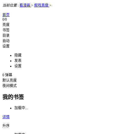
当前位置
:
看漫画
>
假戏真做
>
首页
0/0
亮度
书签
目录
自动
设置
隐藏
发表
设置
0
弹幕
默认亮度
夜间模式
我的书签
加载中...
详情
升序