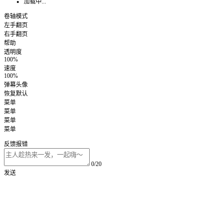
加载中...
卷轴模式
左手翻页
右手翻页
帮助
透明度
100%
速度
100%
弹幕头像
恢复默认
菜单
菜单
菜单
菜单
反馈报错
0/20
发送