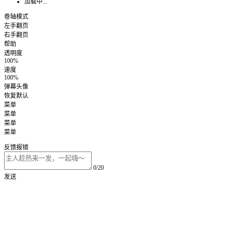
加载中...
卷轴模式
左手翻页
右手翻页
帮助
透明度
100%
速度
100%
弹幕头像
恢复默认
菜单
菜单
菜单
菜单
反馈报错
0/20
发送