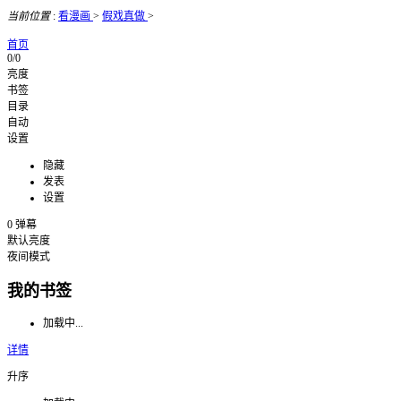
当前位置
:
看漫画
>
假戏真做
>
首页
0/0
亮度
书签
目录
自动
设置
隐藏
发表
设置
0
弹幕
默认亮度
夜间模式
我的书签
加载中...
详情
升序