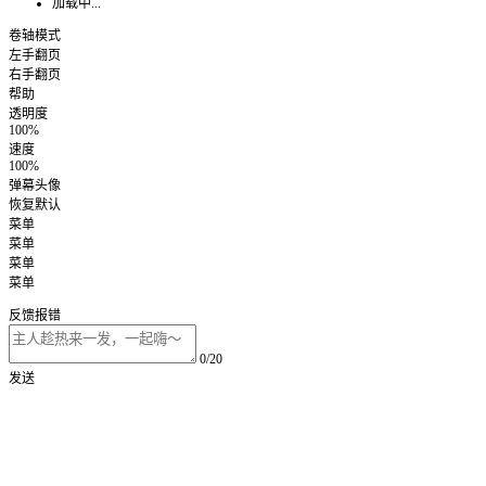
加载中...
卷轴模式
左手翻页
右手翻页
帮助
透明度
100%
速度
100%
弹幕头像
恢复默认
菜单
菜单
菜单
菜单
反馈报错
0/20
发送