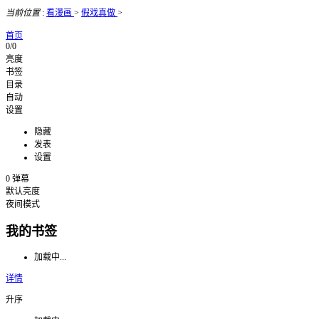
当前位置
:
看漫画
>
假戏真做
>
首页
0/0
亮度
书签
目录
自动
设置
隐藏
发表
设置
0
弹幕
默认亮度
夜间模式
我的书签
加载中...
详情
升序