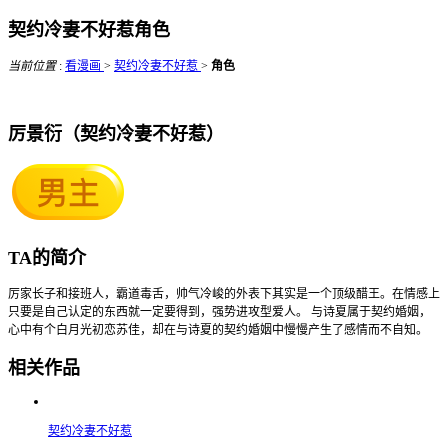
契约冷妻不好惹角色
当前位置
:
看漫画
>
契约冷妻不好惹
>
角色
厉景衍（契约冷妻不好惹）
TA的简介
厉家长子和接班人，霸道毒舌，帅气冷峻的外表下其实是一个顶级醋王。在情感上
只要是自己认定的东西就一定要得到，强势进攻型爱人。 与诗夏属于契约婚姻，
心中有个白月光初恋苏佳，却在与诗夏的契约婚姻中慢慢产生了感情而不自知。
相关作品
契约冷妻不好惹