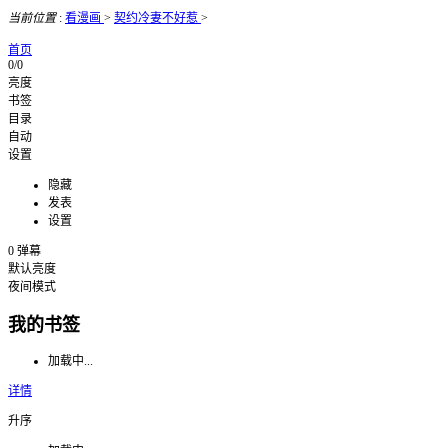
当前位置
:
看漫画
>
契约冷妻不好惹
>
首页
0/0
亮度
书签
目录
自动
设置
隐藏
发表
设置
0
弹幕
默认亮度
夜间模式
我的书签
加载中...
详情
升序