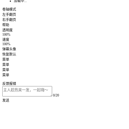
加载中...
卷轴模式
左手翻页
右手翻页
帮助
透明度
100%
速度
100%
弹幕头像
恢复默认
菜单
菜单
菜单
菜单
反馈报错
0/20
发送