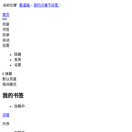
当前位置
:
看漫画
>
契约冷妻不好惹
>
首页
0/0
亮度
书签
目录
自动
设置
隐藏
发表
设置
0
弹幕
默认亮度
夜间模式
我的书签
加载中...
详情
升序