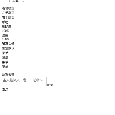
加载中...
卷轴模式
左手翻页
右手翻页
帮助
透明度
100%
速度
100%
弹幕头像
恢复默认
菜单
菜单
菜单
菜单
反馈报错
0/20
发送