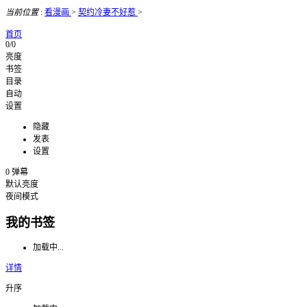
当前位置
:
看漫画
>
契约冷妻不好惹
>
首页
0/0
亮度
书签
目录
自动
设置
隐藏
发表
设置
0
弹幕
默认亮度
夜间模式
我的书签
加载中...
详情
升序