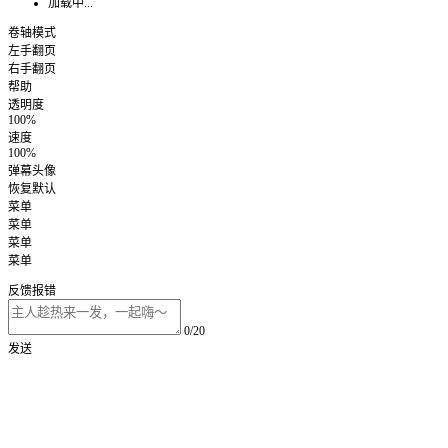
加载中...
卷轴模式
左手翻页
右手翻页
帮助
透明度
100%
速度
100%
弹幕头像
恢复默认
菜单
菜单
菜单
菜单
反馈报错
0/20
发送