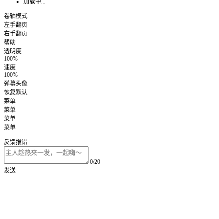
加载中...
卷轴模式
左手翻页
右手翻页
帮助
透明度
100%
速度
100%
弹幕头像
恢复默认
菜单
菜单
菜单
菜单
反馈报错
0/20
发送