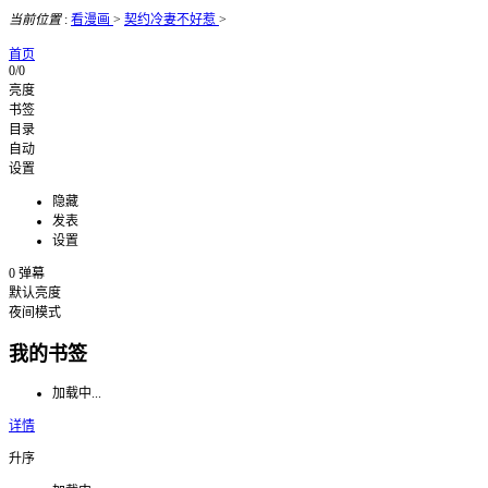
当前位置
:
看漫画
>
契约冷妻不好惹
>
首页
0/0
亮度
书签
目录
自动
设置
隐藏
发表
设置
0
弹幕
默认亮度
夜间模式
我的书签
加载中...
详情
升序