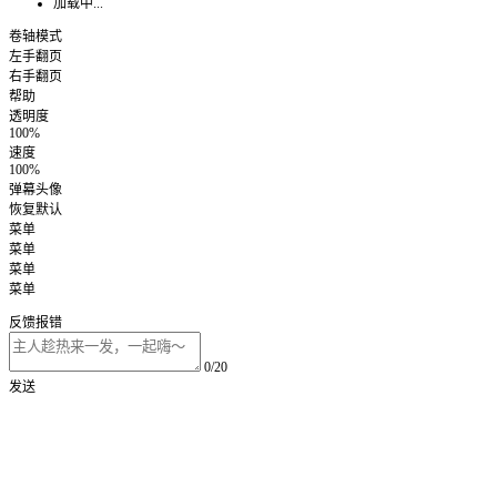
加载中...
卷轴模式
左手翻页
右手翻页
帮助
透明度
100%
速度
100%
弹幕头像
恢复默认
菜单
菜单
菜单
菜单
反馈报错
0/20
发送