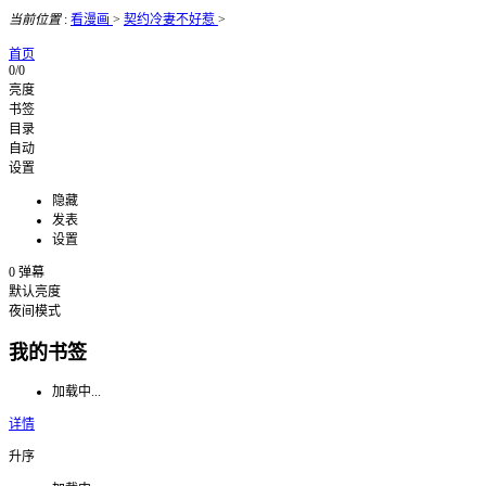
当前位置
:
看漫画
>
契约冷妻不好惹
>
首页
0/0
亮度
书签
目录
自动
设置
隐藏
发表
设置
0
弹幕
默认亮度
夜间模式
我的书签
加载中...
详情
升序