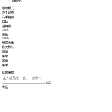
加载中...
卷轴模式
左手翻页
右手翻页
帮助
透明度
100%
速度
100%
弹幕头像
恢复默认
菜单
菜单
菜单
菜单
反馈报错
0/20
发送