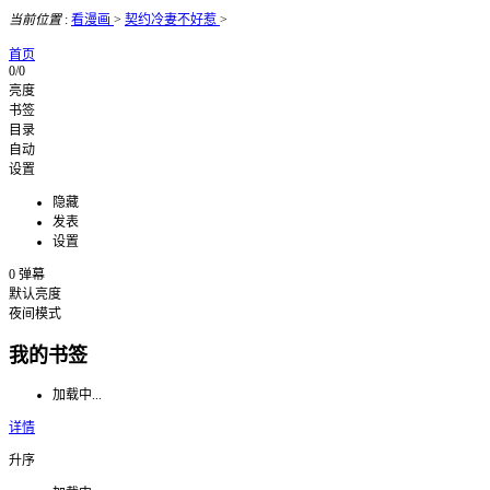
当前位置
:
看漫画
>
契约冷妻不好惹
>
首页
0/0
亮度
书签
目录
自动
设置
隐藏
发表
设置
0
弹幕
默认亮度
夜间模式
我的书签
加载中...
详情
升序