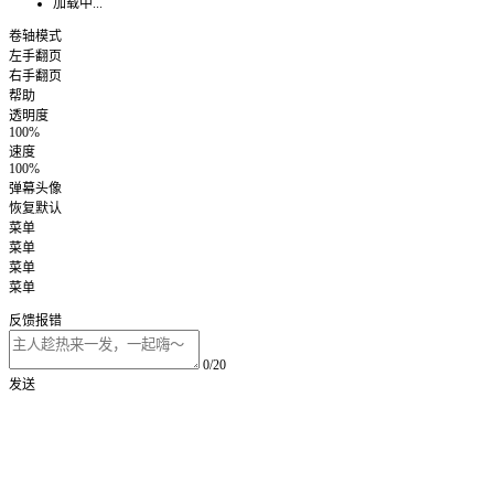
加载中...
卷轴模式
左手翻页
右手翻页
帮助
透明度
100%
速度
100%
弹幕头像
恢复默认
菜单
菜单
菜单
菜单
反馈报错
0/20
发送