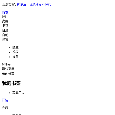
当前位置
:
看漫画
>
契约冷妻不好惹
>
首页
0/0
亮度
书签
目录
自动
设置
隐藏
发表
设置
0
弹幕
默认亮度
夜间模式
我的书签
加载中...
详情
升序