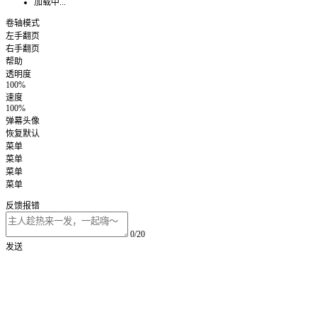
加载中...
卷轴模式
左手翻页
右手翻页
帮助
透明度
100%
速度
100%
弹幕头像
恢复默认
菜单
菜单
菜单
菜单
反馈报错
0/20
发送