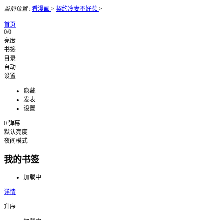
当前位置
:
看漫画
>
契约冷妻不好惹
>
首页
0/0
亮度
书签
目录
自动
设置
隐藏
发表
设置
0
弹幕
默认亮度
夜间模式
我的书签
加载中...
详情
升序