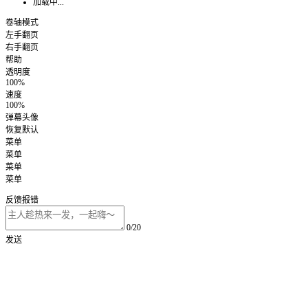
加载中...
卷轴模式
左手翻页
右手翻页
帮助
透明度
100%
速度
100%
弹幕头像
恢复默认
菜单
菜单
菜单
菜单
反馈报错
0/20
发送