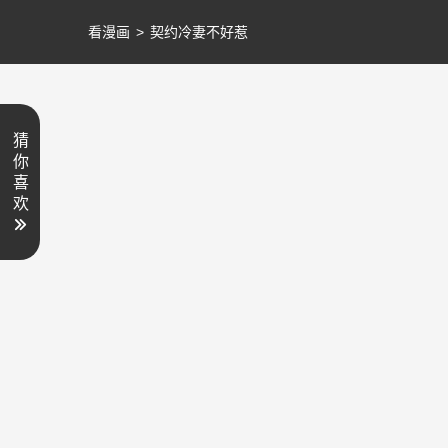
看漫画
>
契约冷妻不好惹
猜
你
喜
欢