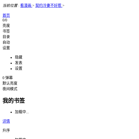
当前位置
:
看漫画
>
契约冷妻不好惹
>
首页
0/0
亮度
书签
目录
自动
设置
隐藏
发表
设置
0
弹幕
默认亮度
夜间模式
我的书签
加载中...
详情
升序