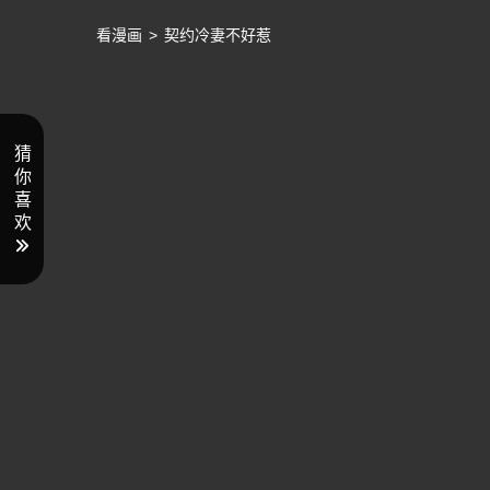
看漫画
>
契约冷妻不好惹
猜
你
喜
欢