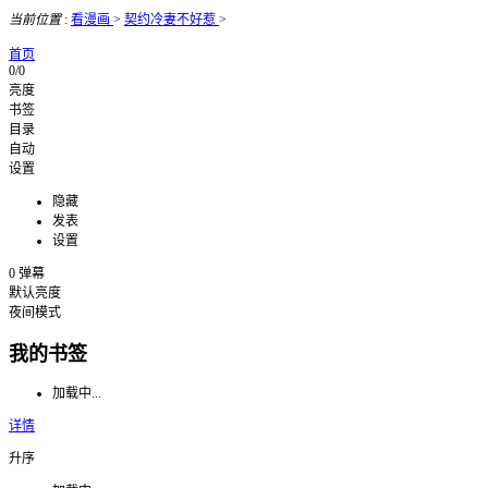
当前位置
:
看漫画
>
契约冷妻不好惹
>
首页
0/0
亮度
书签
目录
自动
设置
隐藏
发表
设置
0
弹幕
默认亮度
夜间模式
我的书签
加载中...
详情
升序