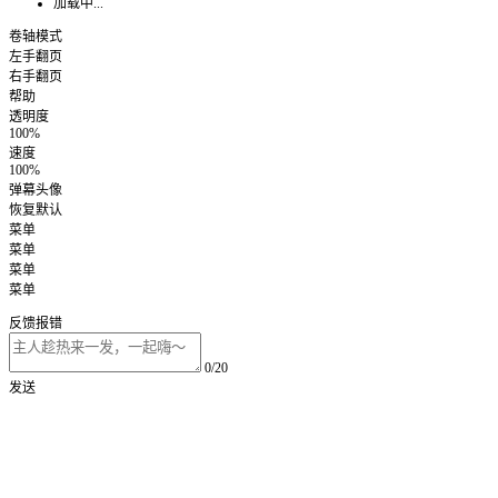
加载中...
卷轴模式
左手翻页
右手翻页
帮助
透明度
100%
速度
100%
弹幕头像
恢复默认
菜单
菜单
菜单
菜单
反馈报错
0/20
发送