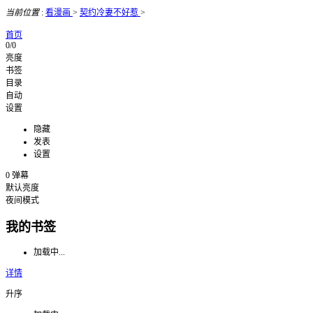
当前位置
:
看漫画
>
契约冷妻不好惹
>
首页
0/0
亮度
书签
目录
自动
设置
隐藏
发表
设置
0
弹幕
默认亮度
夜间模式
我的书签
加载中...
详情
升序