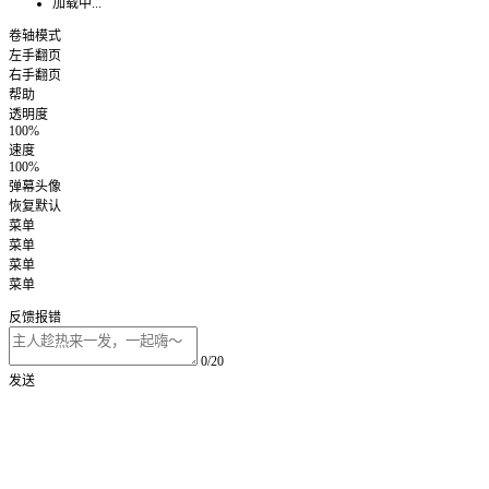
加载中...
卷轴模式
左手翻页
右手翻页
帮助
透明度
100%
速度
100%
弹幕头像
恢复默认
菜单
菜单
菜单
菜单
反馈报错
0/20
发送