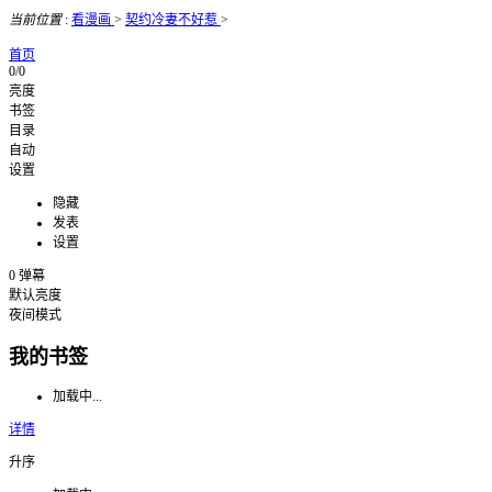
当前位置
:
看漫画
>
契约冷妻不好惹
>
首页
0/0
亮度
书签
目录
自动
设置
隐藏
发表
设置
0
弹幕
默认亮度
夜间模式
我的书签
加载中...
详情
升序