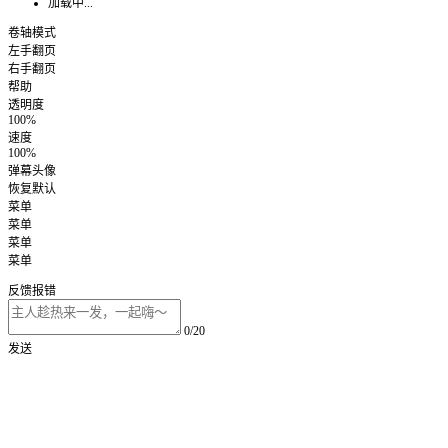
加载中...
卷轴模式
左手翻页
右手翻页
帮助
透明度
100%
速度
100%
弹幕头像
恢复默认
菜单
菜单
菜单
菜单
反馈报错
0/20
发送