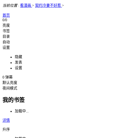
当前位置
:
看漫画
>
契约冷妻不好惹
>
首页
0/0
亮度
书签
目录
自动
设置
隐藏
发表
设置
0
弹幕
默认亮度
夜间模式
我的书签
加载中...
详情
升序