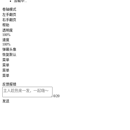
加载中...
卷轴模式
左手翻页
右手翻页
帮助
透明度
100%
速度
100%
弹幕头像
恢复默认
菜单
菜单
菜单
菜单
反馈报错
0/20
发送