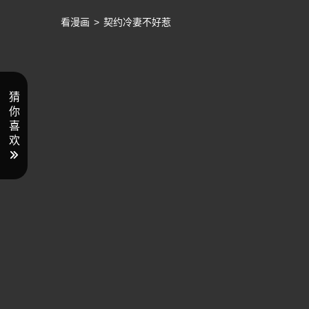
看漫画
>
契约冷妻不好惹
猜
你
喜
欢