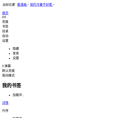
当前位置
:
看漫画
>
契约冷妻不好惹
>
首页
0/0
亮度
书签
目录
自动
设置
隐藏
发表
设置
0
弹幕
默认亮度
夜间模式
我的书签
加载中...
详情
升序