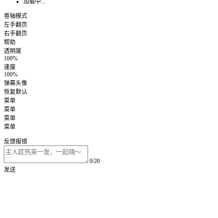
加载中...
卷轴模式
左手翻页
右手翻页
帮助
透明度
100%
速度
100%
弹幕头像
恢复默认
菜单
菜单
菜单
菜单
反馈报错
0/20
发送