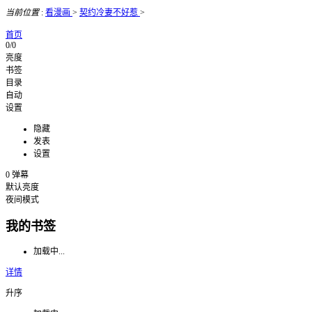
当前位置
:
看漫画
>
契约冷妻不好惹
>
首页
0/0
亮度
书签
目录
自动
设置
隐藏
发表
设置
0
弹幕
默认亮度
夜间模式
我的书签
加载中...
详情
升序