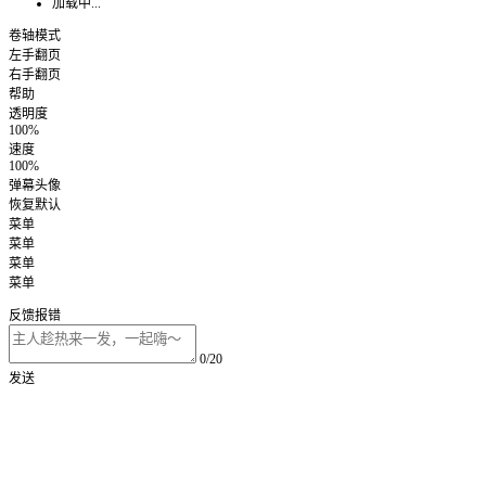
加载中...
卷轴模式
左手翻页
右手翻页
帮助
透明度
100%
速度
100%
弹幕头像
恢复默认
菜单
菜单
菜单
菜单
反馈报错
0/20
发送