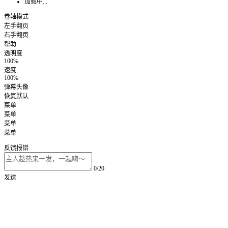
加载中...
卷轴模式
左手翻页
右手翻页
帮助
透明度
100%
速度
100%
弹幕头像
恢复默认
菜单
菜单
菜单
菜单
反馈报错
0/20
发送