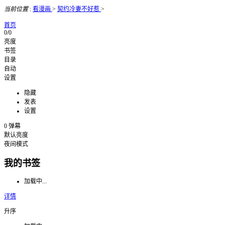
当前位置
:
看漫画
>
契约冷妻不好惹
>
首页
0/0
亮度
书签
目录
自动
设置
隐藏
发表
设置
0
弹幕
默认亮度
夜间模式
我的书签
加载中...
详情
升序