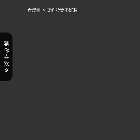
看漫画
>
契约冷妻不好惹
猜
你
喜
欢