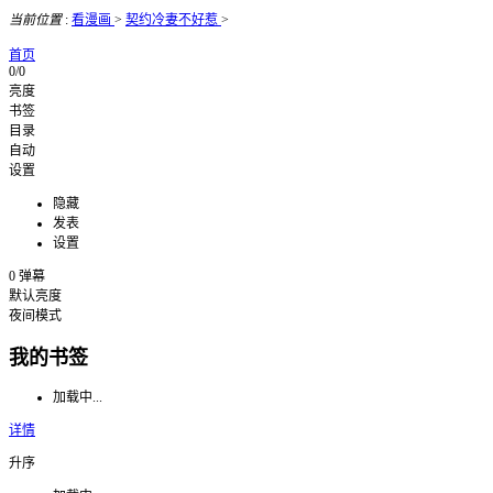
当前位置
:
看漫画
>
契约冷妻不好惹
>
首页
0/0
亮度
书签
目录
自动
设置
隐藏
发表
设置
0
弹幕
默认亮度
夜间模式
我的书签
加载中...
详情
升序