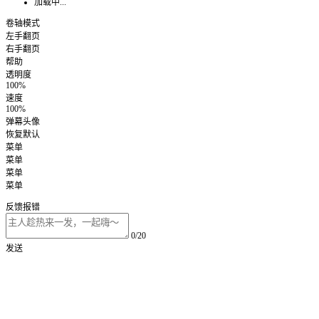
加载中...
卷轴模式
左手翻页
右手翻页
帮助
透明度
100%
速度
100%
弹幕头像
恢复默认
菜单
菜单
菜单
菜单
反馈报错
0/20
发送