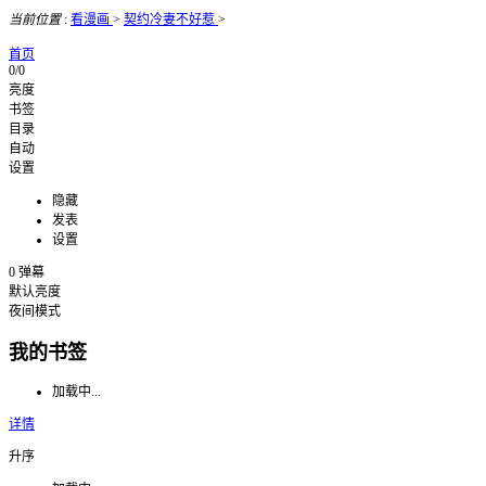
当前位置
:
看漫画
>
契约冷妻不好惹
>
首页
0/0
亮度
书签
目录
自动
设置
隐藏
发表
设置
0
弹幕
默认亮度
夜间模式
我的书签
加载中...
详情
升序