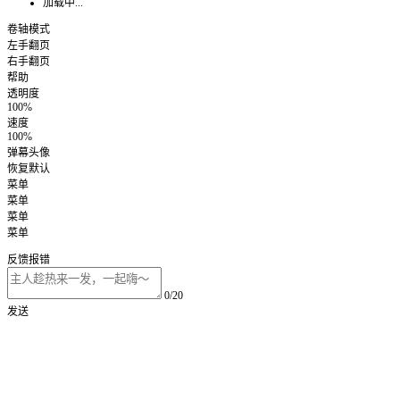
加载中...
卷轴模式
左手翻页
右手翻页
帮助
透明度
100%
速度
100%
弹幕头像
恢复默认
菜单
菜单
菜单
菜单
反馈报错
0/20
发送