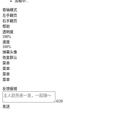
加载中...
卷轴模式
左手翻页
右手翻页
帮助
透明度
100%
速度
100%
弹幕头像
恢复默认
菜单
菜单
菜单
菜单
反馈报错
0/20
发送