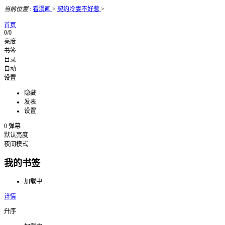
当前位置
:
看漫画
>
契约冷妻不好惹
>
首页
0/0
亮度
书签
目录
自动
设置
隐藏
发表
设置
0
弹幕
默认亮度
夜间模式
我的书签
加载中...
详情
升序