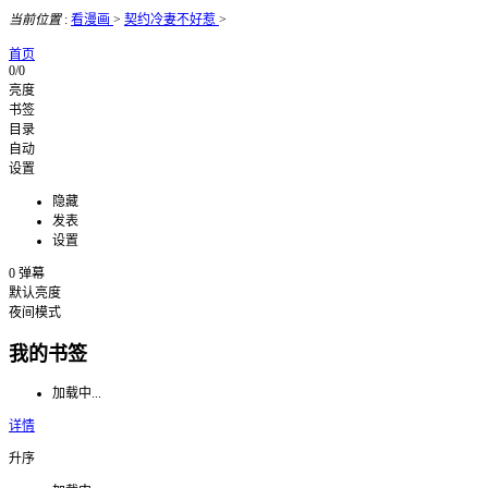
当前位置
:
看漫画
>
契约冷妻不好惹
>
首页
0/0
亮度
书签
目录
自动
设置
隐藏
发表
设置
0
弹幕
默认亮度
夜间模式
我的书签
加载中...
详情
升序