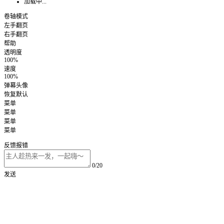
加载中...
卷轴模式
左手翻页
右手翻页
帮助
透明度
100%
速度
100%
弹幕头像
恢复默认
菜单
菜单
菜单
菜单
反馈报错
0/20
发送