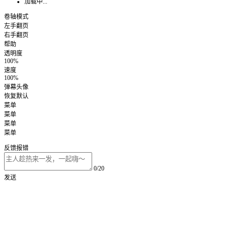
加载中...
卷轴模式
左手翻页
右手翻页
帮助
透明度
100%
速度
100%
弹幕头像
恢复默认
菜单
菜单
菜单
菜单
反馈报错
0/20
发送