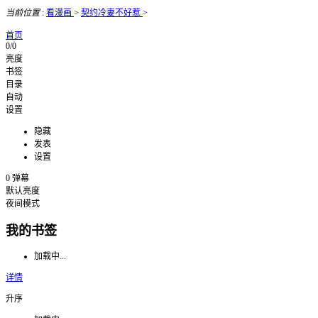
当前位置
:
看漫画
>
契约冷妻不好惹
>
首页
0/0
亮度
书签
目录
自动
设置
隐藏
发表
设置
0
弹幕
默认亮度
夜间模式
我的书签
加载中...
详情
升序